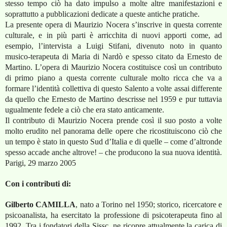
stesso tempo ciò ha dato impulso a molte altre manifestazioni e
soprattutto a pubblicazioni dedicate a queste antiche pratiche.
La presente opera di Maurizio Nocera s’inscrive in questa corrente
culturale, e in più parti è arricchita di nuovi apporti come, ad
esempio, l’intervista a Luigi Stifani, divenuto noto in quanto
musico-terapeuta di Maria di Nardò e spesso citato da Ernesto de
Martino. L’opera di Maurizio Nocera costituisce così un contributo
di primo piano a questa corrente culturale molto ricca che va a
formare l’identità collettiva di questo Salento a volte assai differente
da quello che Ernesto de Martino descrisse nel 1959 e pur tuttavia
ugualmente fedele a ciò che era stato anticamente.
Il contributo di Maurizio Nocera prende così il suo posto a volte
molto erudito nel panorama delle opere che ricostituiscono ciò che
un tempo è stato in questo Sud d’Italia e di quelle – come d’altronde
spesso accade anche altrove! – che producono la sua nuova identità.
Parigi, 29 marzo 2005
Con i contributi di:
Gilberto CAMILLA
, nato a Torino nel 1950; storico, ricercatore e
psicoanalista, ha esercitato la professione di psicoterapeuta fino al
1992. Tra i fondatori della Sissc, ne ricopre attualmente la carica di