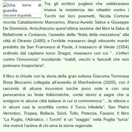
Tra gli scrittori pugliesi che celebravano
invece la resistenza dei cittadini contro i
Una torre di guardia
Turchi nei loro poemetti, Nicola Cortone
ricorda Cataldantonio Mannarino, Marco Aurelio Salice e Giuseppe
De Dominicis. Arricchiscono quest’ultima sezione del libro la fiaba di
Bellafronte e Costanza, l’assedio della “flotta della mezzaluna” alla
città di Otranto (1480) e l’orribile massacro degli ottocento martiri
predetto da San Francesco di Paola, il massacro di Vieste (1554)
ordinato dal capitano turco Dragut, massacro con cui “…s’infierì
contro l’innocenza” trucidando “inabili, vecchi e fanciulli che non
potevano trasportarsi”.
Il libro si chiude con la storia della gran sultana Giacoma Tommasa
Rosa Beccarini collegata all’assedio di Manfredonia (1620), con il
racconto di alcune incursioni turche poco note e con una
panoramica su feste folkloristiche, cortei storici e sagre che si
svolgono in alcune città italiane in cui si commemora “…la vittoria o
in alcuni casi la sconfitta contro il Turco infedele”: San Pietro
Vernotico, Tropea, Bellaria, Scicli, Tollo, Potenza, Fasano. Il libro
“La Puglia, l’Adriatico, i Turchi” è un “viaggio” nella Puglia “turca”
che nutrirà l’anima di chi ama la storia regionale.