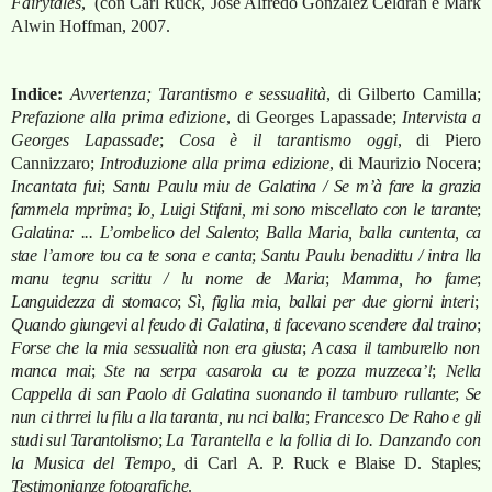
Fairytales
, (con Carl Ruck, José Alfredo González Celdrán e Mark
Alwin Hoffman, 2007.
Indice:
Avvertenza; Tarantismo e sessualità
, di Gilberto Camilla;
Prefazione alla prima edizione
, di Georges Lapassade;
Intervista a
Georges Lapassade
;
Cosa è il tarantismo oggi
, di Piero
Cannizzaro;
Introduzione alla prima edizione
, di Maurizio Nocera;
Incantata fui
;
Santu Paulu miu de Galatina / Se m’à fare la grazia
fammela mprima
;
Io, Luigi Stifani, mi sono miscellato con le tarant
e;
Galatina: ... L’ombelico del Salento
;
Balla Maria, balla cuntenta, ca
stae l’amore tou ca te sona e canta
;
Santu Paulu benadittu / intra lla
manu tegnu scrittu / lu nome de Maria
;
Mamma, ho fame
;
Languidezza di stomaco
;
Sì, figlia mia, ballai per due giorni interi
;
Quando giungevi al feudo di Galatina, ti facevano scendere dal traino
;
Forse che la mia sessualità non era giusta
;
A
casa il tamburello non
manca mai
;
Ste na serpa casarola cu te pozza muzzeca’!
;
Nella
Cappella di san Paolo di Galatina suonando il tamburo rullante
;
Se
nun ci thrrei lu filu a lla taranta, nu nci balla
;
Francesco De Raho e gli
studi sul Tarantolismo
;
La Tarantella e la follia di Io. Danzando con
la Musica del Tempo,
di Carl
A. P. Ruck e Blaise D. Staples;
Testimonianze fotografiche
.