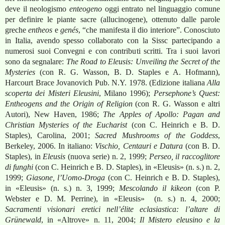
deve il neologismo
enteogeno
oggi entrato nel linguaggio comune
per definire le piante sacre (allucinogene), ottenuto dalle parole
greche
entheos
e
genés
, “che manifesta il dio interiore”. Conosciuto
in Italia, avendo spesso collaborato con la Sissc partecipando a
numerosi suoi Convegni e con contributi scritti. Tra i suoi lavori
sono da segnalare:
The Road to Eleusis: Unveiling the Secret of the
Mysteries
(con R. G. Wasson, B. D. Staples e A. Hofmann),
Harcourt Brace Jovanovich Pub. N.Y. 1978.
(Edizione italiana
Alla
scoperta dei Misteri Eleusini
, Milano 1996);
Persephone’s Quest:
Entheogens and the Origin of Religion
(con R. G. Wasson e altri
Autori), New Haven, 1986
;
The Apples of Apollo: Pagan and
Christian Mysteries of the Eucharist
(con C. Heinrich
e B. D.
Staples), Carolina, 2001
;
Sacred Mushrooms of the Goddess
,
Berkeley, 2006.
In italiano:
Vischio, Centauri e
Datura
(con B. D.
Staples), in
Eleusis
(nuova serie) n. 2, 1999
;
Perseo, il raccoglitore
di funghi
(con C. Heinrich e B. D. Staples), in «Eleusis»
(n. s.) n. 2,
1999
;
Giasone, l’Uomo-Droga
(con C. Heinrich e B. D. Staples),
in «Eleusis»
(n. s.) n. 3, 1999
;
Mescolando il
kikeon
(con P.
Webster e D. M. Perrine), in «Eleusis»
(n. s.) n. 4, 2000
;
Sacramenti visionari eretici nell’élite eclasiastica: l’altare di
Grünewald
, in «Altrove»
n. 11, 2004
;
I
l Mistero eleusino e la