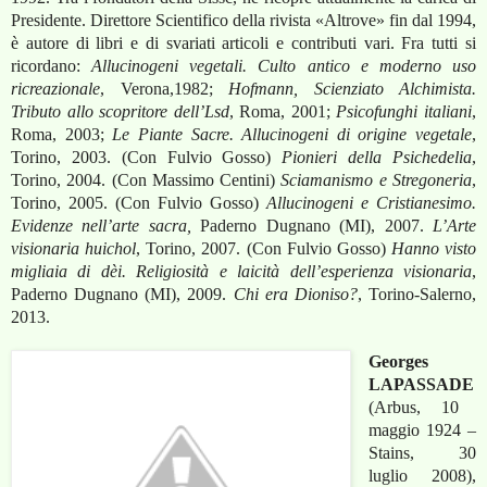
Presidente. Direttore Scientifico della rivista «Altrove» fin dal 1994,
è autore di libri e di svariati articoli e contributi vari. Fra tutti si
ricordano:
Allucinogeni vegetali. Culto antico e moderno uso
ricreazionale
, Verona,1982;
Hofmann, Scienziato Alchimista.
Tributo allo scopritore dell’Lsd
, Roma, 2001;
Psicofunghi italiani
,
Roma, 2003;
Le Piante Sacre. Allucinogeni di origine vegetale
,
Torino, 2003. (Con Fulvio Gosso)
Pionieri della Psichedelia
,
Torino, 2004. (Con Massimo Centini)
Sciamanismo e Stregoneria
,
Torino, 2005. (Con Fulvio Gosso)
Allucinogeni e Cristianesimo.
Evidenze nell’arte sacra,
Paderno Dugnano (MI), 2007.
L’Arte
visionaria huichol
,
Torino, 2007. (Con Fulvio Gosso)
Hanno visto
migliaia di dèi. Religiosità e laicità dell’esperienza visionaria
,
Paderno Dugnano (MI), 2009.
Chi era Dioniso?
, Torino-Salerno,
2013.
Georges
LAPASSADE
(Arbus, 10
maggio 1924 –
Stains, 30
luglio 2008),