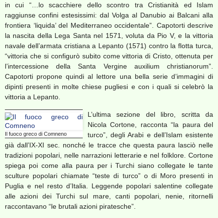
in cui “…lo scacchiere dello scontro tra Cristianità ed Islam
raggiunse confini estesissimi: dal Volga al Danubio ai Balcani alla
frontiera ‘liquida’ del Mediterraneo occidentale”. Capotorti descrive
la nascita della Lega Santa nel 1571, voluta da Pio V, e la vittoria
navale dell’armata cristiana a Lepanto (1571) contro la flotta turca,
“vittoria che si configurò subito come vittoria di Cristo, ottenuta per
l’intercessione della Santa Vergine auxilium christianorum”.
Capotorti propone quindi al lettore una bella serie d’immagini di
dipinti presenti in molte chiese pugliesi e con i quali si celebrò la
vittoria a Lepanto.
L’ultima sezione del libro, scritta da
Nicola Cortone, racconta “la paura del
Il fuoco greco di Comneno
turco”, degli Arabi e dell’Islam esistente
già dall’IX-XI sec. nonché le tracce che questa paura lasciò nelle
tradizioni popolari, nelle narrazioni letterarie e nel folklore. Cortone
spiega poi come alla paura per i Turchi siano collegate le tante
sculture popolari chiamate “teste di turco” o di Moro presenti in
Puglia e nel resto d’Italia. Leggende popolari salentine collegate
alle azioni dei Turchi sul mare, canti popolari, nenie, ritornelli
raccontavano “le brutali azioni piratesche”.