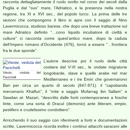
racconta dettagliatamente il ruolo svolto nel corso dei secoli dalla
Puglia e dal “suo” mare, l’Adriatico, e la presenza nella nostra
regione, tra XI e XVI sec., del popolo turco. La prima delle tre
sezioni che compongono il libro si apre con il saggio di Nino
Lavermicocca, studioso barese, che dopo una breve trattazione sul
mare Adriatico definito “…cono liquido incubatore di civiltà e
culture” ci racconta come quest’antico mare, dopo la caduta
dell’Impero romano d’Occidente (476), tornò a essere “…frontiera
fra le due sponde”.
L’autore descrive poi il ruolo delle città
costiere dal V-VI sec., le ondate migratorie
Vieste, veduta del
longobarde, slave e quelle arabe nel mar
Pacichelli
Mediterraneo e i tre Emiri che governarono
Bari per circa un quarto di secolo (847-871): il “capobanda
mercenario Khalfun”, il “mite e saggio Mufarrag ibn Sallam” e
Sawdan al- Mazari, “descritto dalle fonti contemporanee a fosche
tinte, come una sorta di Dracul (demonio) ante litteram, empio,
pestifero e crudelissimo condottiero”.
Arricchendo il suo saggio con riferimenti a fonti e documentazioni
scritte, Lavermicocca ricorda inoltre i continui attacchi saraceni alle