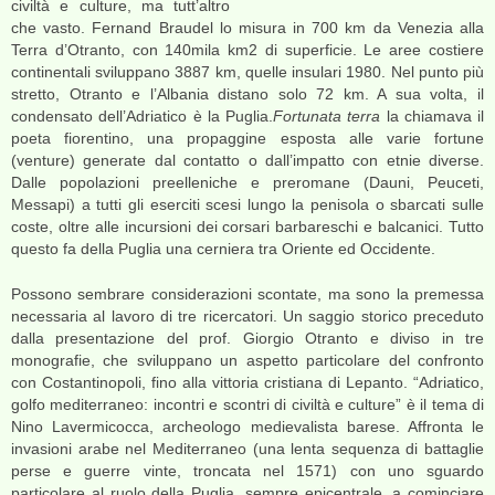
civiltà e culture, ma tutt’altro
che vasto. Fernand Braudel lo misura in 700 km da Venezia alla
Terra d’Otranto, con 140mila km2 di superficie. Le aree costiere
continentali sviluppano 3887 km, quelle insulari 1980.
Nel punto più
stretto, Otranto e l’Albania distano solo 72 km. A sua volta, il
condensato dell’Adriatico è la Puglia.
Fortunata terra
la chiamava il
poeta fiorentino, una propaggine esposta alle varie fortune
(venture) generate dal contatto o dall’impatto con etnie diverse.
Dalle popolazioni preelleniche e preromane (Dauni, Peuceti,
Messapi) a tutti gli eserciti scesi lungo la penisola o sbarcati sulle
coste, oltre alle incursioni dei corsari barbareschi e balcanici. Tutto
questo fa della Puglia una cerniera tra Oriente ed Occidente.
Possono sembrare considerazioni scontate, ma sono la premessa
necessaria al lavoro di tre ricercatori. Un saggio storico preceduto
dalla presentazione del prof. Giorgio Otranto e diviso in tre
monografie, che sviluppano un aspetto particolare del confronto
con Costantinopoli, fino alla vittoria cristiana di Lepanto. “Adriatico,
golfo mediterraneo: incontri e scontri di civiltà e culture” è il tema di
Nino Lavermicocca, archeologo medievalista barese. Affronta le
invasioni arabe nel Mediterraneo (una lenta sequenza di battaglie
perse e guerre vinte, troncata nel 1571) con uno sguardo
particolare al ruolo della Puglia, sempre epicentrale, a cominciare