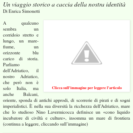
Un viaggio storico a caccia della nostra identità
Di Enrica Simonetti
A qualcuno
sembra un
corridoio stretto e
lungo, un mare-
fiume, un
orizzonte blu
carico di storia.
Parliamo
dell’Adriatico, il
nostro Adriatico,
che però non è
solo Italia, ma
Clicca sull'immagine per leggere l'articolo
anche Balcani,
oriente, sponda di antichi approdi, di scorrerie di pirati e di sogni
imperialistici. È nella sua diversità la ricchezza dell’Adriatico, mare
che lo studioso Nino Lavermicocca definisce un «cono liquido
incubatore di civiltà e culture», insomma un mare di frontiera
(continua a leggere, cliccando sull’immagine)