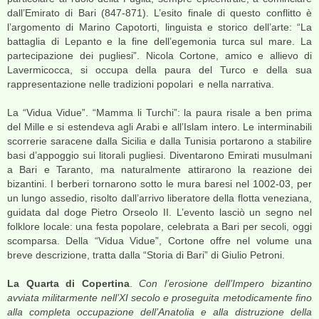
dall’Emirato di Bari (847-871). L’esito finale di questo conflitto è
l’argomento di Marino Capotorti, linguista e storico dell’arte: “La
battaglia di Lepanto e la fine dell’egemonia turca sul mare. La
partecipazione dei pugliesi”. Nicola Cortone, amico e allievo di
Lavermicocca, si occupa della paura del Turco e della sua
rappresentazione nelle tradizioni popolari e nella narrativa.
La “Vidua Vidue”. “Mamma li Turchi”: la paura risale a ben prima
del Mille e si estendeva agli Arabi e all’Islam intero. Le interminabili
scorrerie saracene dalla Sicilia e dalla Tunisia portarono a stabilire
basi d’appoggio sui litorali pugliesi. Diventarono Emirati musulmani
a Bari e Taranto, ma naturalmente attirarono la reazione dei
bizantini. I berberi tornarono sotto le mura baresi nel 1002-03, per
un lungo assedio, risolto dall’arrivo liberatore della flotta veneziana,
guidata dal doge Pietro Orseolo II. L’evento lasciò un segno nel
folklore locale: una festa popolare, celebrata a Bari per secoli, oggi
scomparsa. Della “Vidua Vidue”, Cortone offre nel volume una
breve descrizione, tratta dalla “Storia di Bari” di Giulio Petroni.
La Quarta di Copertina
.
Con l’erosione dell’Impero bizantino
avviata militarmente nell’XI secolo e proseguita metodicamente fino
alla completa occupazione dell’Anatolia e alla distruzione della