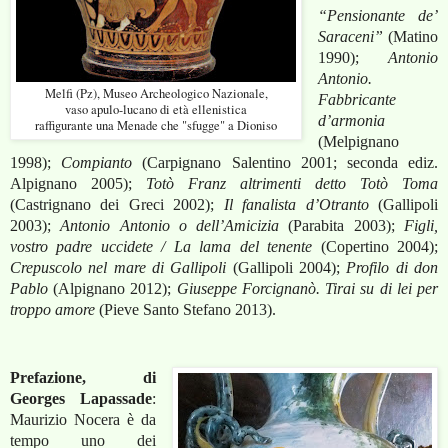
“Pensionante de’
Saraceni”
(Matino
1990);
Antonio
Antonio.
Melfi (Pz), Museo Archeologico Nazionale,
Fabbricante
vaso apulo-lucano di età ellenistica
d’armonia
raffigurante una Menade che "sfugge" a Dioniso
(Melpignano
1998);
Compianto
(Carpignano Salentino 2001; seconda ediz.
Alpignano 2005);
Totò Franz altrimenti detto Totò Toma
(Castrignano dei Greci 2002);
Il fanalista d’Otranto
(Gallipoli
2003);
Antonio Antonio o dell’Amicizia
(Parabita 2003);
Figli,
vostro padre uccidete / La lama del tenente
(Copertino 2004);
Crepuscolo nel mare di Gallipoli
(Gallipoli 2004);
Profilo di don
Pablo
(Alpignano 2012);
Giuseppe Forcignanò. Tirai su di lei per
troppo amore
(Pieve Santo Stefano 2013).
Prefazione, di
Georges Lapassade
:
Maurizio Nocera è da
tempo uno dei