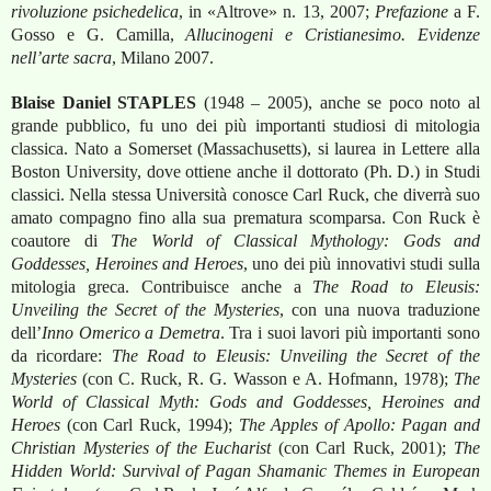
rivoluzione psichedelica
, in «Altrove»
n. 13, 2007
;
Prefazione
a F.
Gosso e G. Camilla,
Allucinogeni e Cristianesimo. Evidenze
nell’arte sacra
, Milano 2007.
Blaise Daniel STAPLES
(1948 – 2005), anche se poco noto al
grande pubblico, fu uno dei più importanti studiosi di mitologia
classica. Nato a Somerset (Massachusetts), si laurea in Lettere alla
Boston University, dove ottiene anche il dottorato (Ph. D.) in Studi
classici. Nella stessa Università conosce Carl Ruck, che diverrà suo
amato compagno fino alla sua prematura scomparsa. Con Ruck è
coautore di
The World of Classical Mythology: Gods and
Goddesses, Heroines and Heroes
, uno dei più innovativi studi sulla
mitologia greca. Contribuisce anche a
The Road to Eleusis:
Unveiling the Secret of the Mysteries
, con una nuova traduzione
dell’
Inno Omerico a Demetra
. Tra i suoi lavori più importanti sono
da ricordare:
The Road to Eleusis: Unveiling the Secret of the
Mysteries
(con C. Ruck, R. G. Wasson e A. Hofmann, 1978)
;
The
World of Classical Myth: Gods and Goddesses, Heroines and
Heroes
(con Carl Ruck, 1994)
;
The Apples of Apollo: Pagan and
Christian Mysteries of the Eucharist
(con Carl Ruck, 2001)
;
The
Hidden World: Survival of Pagan Shamanic Themes in European