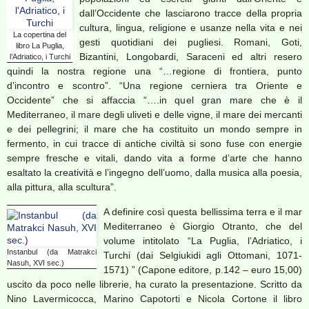
dall’Occidente che lasciarono tracce della propria
cultura, lingua, religione e usanze nella vita e nei
La copertina del
gesti quotidiani dei pugliesi. Romani, Goti,
libro La Puglia,
Bizantini, Longobardi, Saraceni ed altri resero
l’Adriatico, i Turchi
quindi la nostra regione una “…regione di frontiera, punto
d’incontro e scontro”. “Una regione cerniera tra Oriente e
Occidente” che si affaccia “….in quel gran mare che è il
Mediterraneo, il mare degli uliveti e delle vigne, il mare dei mercanti
e dei pellegrini; il mare che ha costituito un mondo sempre in
fermento, in cui tracce di antiche civiltà si sono fuse con energie
sempre fresche e vitali, dando vita a forme d’arte che hanno
esaltato la creatività e l’ingegno dell’uomo, dalla musica alla poesia,
alla pittura, alla scultura”.
A definire così questa bellissima terra e il mar
Mediterraneo è Giorgio Otranto, che del
volume intitolato “La Puglia, l’Adriatico, i
Instanbul (da Matrakci
Turchi (dai Selgiukidi agli Ottomani, 1071-
Nasuh, XVI sec.)
1571) ” (Capone editore, p.142 – euro 15,00)
uscito da poco nelle librerie, ha curato la presentazione. Scritto da
Nino Lavermicocca, Marino Capotorti e Nicola Cortone il libro