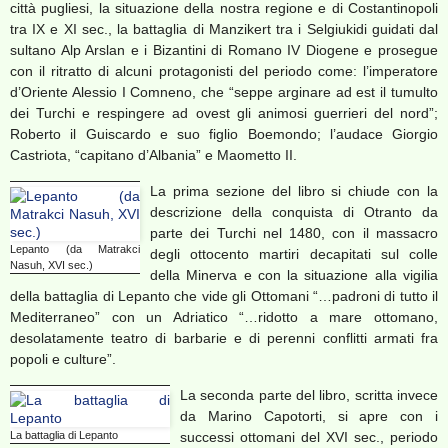
città pugliesi, la situazione della nostra regione e di Costantinopoli
tra IX e XI sec., la battaglia di Manzikert tra i Selgiukidi guidati dal
sultano Alp Arslan e i Bizantini di Romano IV Diogene e prosegue
con il ritratto di alcuni protagonisti del periodo come: l’imperatore
d’Oriente Alessio I Comneno, che “seppe arginare ad est il tumulto
dei Turchi e respingere ad ovest gli animosi guerrieri del nord”;
Roberto il Guiscardo e suo figlio Boemondo; l’audace Giorgio
Castriota, “capitano d’Albania” e Maometto II.
La prima sezione del libro si chiude con la
descrizione della conquista di Otranto da
parte dei Turchi nel 1480, con il massacro
Lepanto (da Matrakci
degli ottocento martiri decapitati sul colle
Nasuh, XVI sec.)
della Minerva e con la situazione alla vigilia
della battaglia di Lepanto che vide gli Ottomani “…padroni di tutto il
Mediterraneo” con un Adriatico “…ridotto a mare ottomano,
desolatamente teatro di barbarie e di perenni conflitti armati fra
popoli e culture”.
La seconda parte del libro, scritta invece
da Marino Capotorti, si apre con i
La battaglia di Lepanto
successi ottomani del XVI sec., periodo