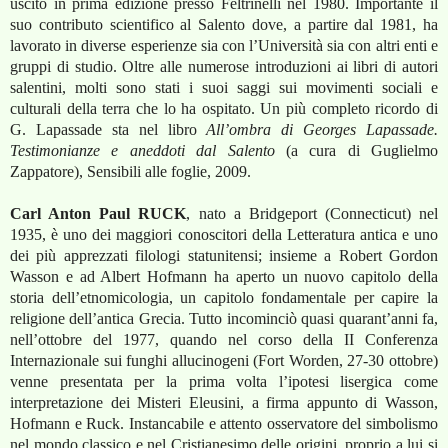
uscito in prima edizione presso Feltrinelli nel 1980. Importante il
suo contributo scientifico al Salento dove, a partire dal 1981, ha
lavorato in diverse esperienze sia con l’Università sia con altri enti e
gruppi di studio. Oltre alle numerose introduzioni ai libri di autori
salentini, molti sono stati i suoi saggi sui movimenti sociali e
culturali della terra che lo ha ospitato. Un più completo ricordo di
G. Lapassade sta nel libro
All’ombra di Georges Lapassade.
Testimonianze e aneddoti dal Salento
(a cura di Guglielmo
Zappatore), Sensibili alle foglie, 2009.
Carl Anton Paul RUCK
,
nato a Bridgeport (Connecticut) nel
1935, è uno dei maggiori conoscitori della Letteratura antica e uno
dei più apprezzati filologi statunitensi; insieme a Robert Gordon
Wasson e ad Albert Hofmann ha aperto un nuovo capitolo della
storia dell’etnomicologia, un capitolo fondamentale per capire la
religione dell’antica Grecia. Tutto incominciò quasi quarant’anni fa,
nell’ottobre del 1977, quando nel corso della II Conferenza
Internazionale sui funghi allucinogeni (Fort Worden, 27-30 ottobre)
venne presentata per la prima volta l’ipotesi lisergica come
interpretazione dei Misteri Eleusini, a firma appunto di Wasson,
Hofmann e Ruck. Instancabile e attento osservatore del simbolismo
nel mondo classico e nel Cristianesimo delle origini, proprio a lui si