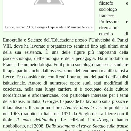
filosofo e
sociologo
francese.
Professore e
Lecce, marzo 2005, Georges Lapassade e Maurizio Nocera
ricercatore
emerito di
Etnografia e Scienze dell’Educazione presso l’Università di Parigi
VIII, dove ha lavorato e organizzato seminari fino agli ultimi anni
della sua esistenza. È una delle figure più importanti della
psicosociologia, dell’etnologia e della pedagogia. Ha introdotto in
Francia l’etnometodologia. Fu il primo sociologo francese a studiare
il rap a partire anche dall’osservazione del fenomeno manifestatosi a
Lecce. Era considerato, con René Lourau, uno dei padri dell’analisi
istituzionale. Autore di numerose opere sugli stati modificati di
coscienza, nella sua lunga carriera si è occupato delle culture
nordafricane e afroamericane, con particolare interesse per i temi
della transe. In Italia, Georges Lapassade ha lavorato sulla pizzica e
il tarantismo. Il suo primo libro
L’entrée dans la vie
, fu pubblicato
nel 1963 (tradotto in Italia nel 1971 da Sergio de La Pierre con il
titolo
Il mito dell’adulto
). Le edizioni Urra-Apogeo hanno
ripubblicato, nel 2008,
Dallo sciamano al raver. Saggio sulla transe